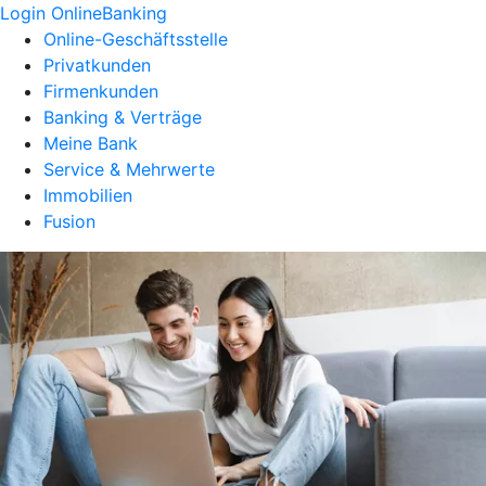
Login OnlineBanking
Online-Geschäftsstelle
Privatkunden
Firmenkunden
Banking & Verträge
Meine Bank
Service & Mehrwerte
Immobilien
Fusion