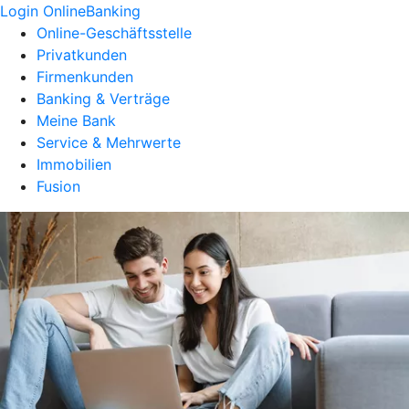
Login OnlineBanking
Online-Geschäftsstelle
Privatkunden
Firmenkunden
Banking & Verträge
Meine Bank
Service & Mehrwerte
Immobilien
Fusion