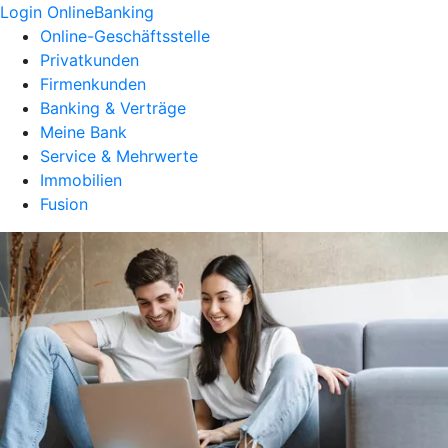
Login OnlineBanking
Online-Geschäftsstelle
Privatkunden
Firmenkunden
Banking & Verträge
Meine Bank
Service & Mehrwerte
Immobilien
Fusion