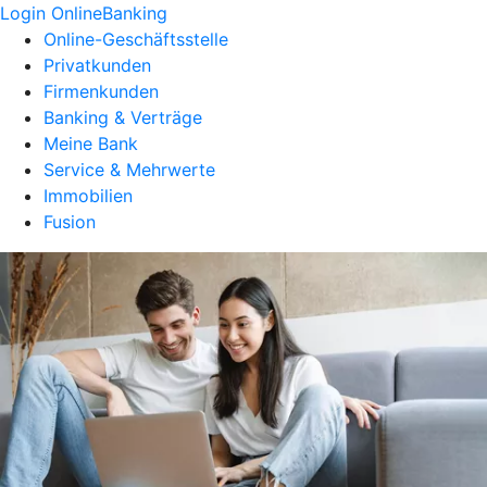
Login OnlineBanking
Online-Geschäftsstelle
Privatkunden
Firmenkunden
Banking & Verträge
Meine Bank
Service & Mehrwerte
Immobilien
Fusion