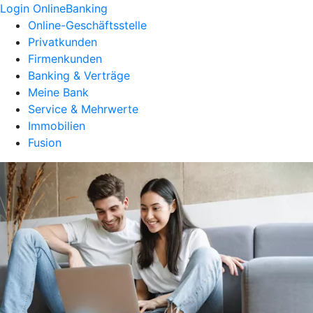
Login OnlineBanking
Online-Geschäftsstelle
Privatkunden
Firmenkunden
Banking & Verträge
Meine Bank
Service & Mehrwerte
Immobilien
Fusion