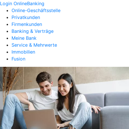
Login OnlineBanking
Online-Geschäftsstelle
Privatkunden
Firmenkunden
Banking & Verträge
Meine Bank
Service & Mehrwerte
Immobilien
Fusion